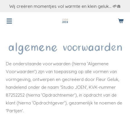
Wij creëren momentjes vol warmte en klein geluk... 🌱⋒
Ga
direct
naar
de
hoofdinhoud
De onderstaande voorwaarden (hierna 'Algemene
Voorwaarden') zijn van toepassing op alle vormen van
vormgeving, ontwerpen en gecreëerd door Fleur Geluk,
handelend onder de naam 'Studio JOEN', KVK-nummer
87252252 (hierna 'Opdrachtnemer'), in opdracht van de
klant (hierna 'Opdrachtgever'), gezamenlijk te noemen de
'Partijen'.