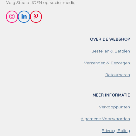
Volg Studio JOEN op social media!
I
L
P
n
i
i
s
n
n
t
k
t
OVER DE WEBSHOP
a
e
e
g
d
r
Bestellen & Betalen
r
I
e
a
n
s
m
t
Verzenden & Bezorgen
Retourneren
MEER INFORMATIE
Verkooppunten
Algemene Voorwaarden
Privacy Policy