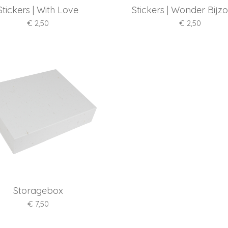
Stickers | With Love
Stickers | Wonder Bijz
€ 2,50
€ 2,50
Storagebox
€ 7,50