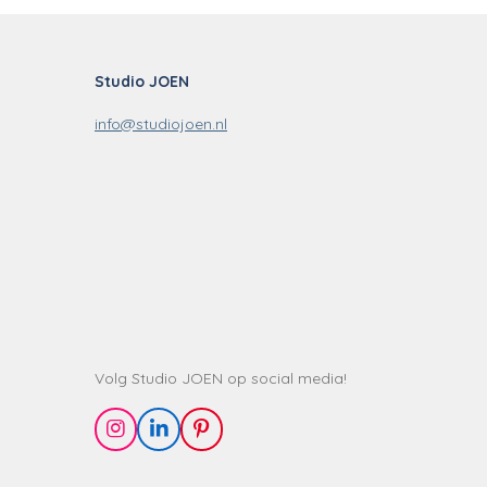
Studio JOEN
info@studiojoen.nl
Volg Studio JOEN op social media!
I
L
P
n
i
i
s
n
n