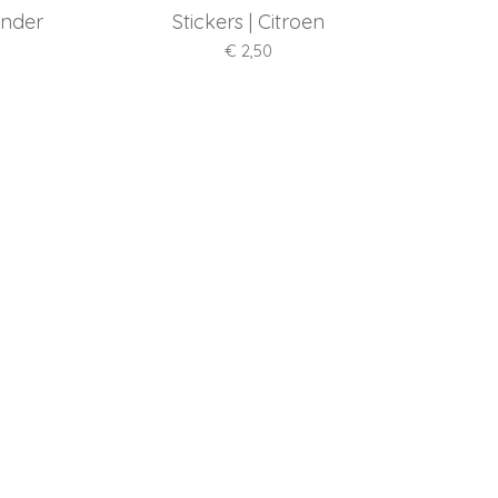
onder
Stickers | Citroen
€ 2,50