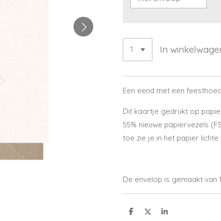
In winkelwage
Een eend met een feesthoedje
Dit kaartje gedrukt op papi
55% nieuwe papiervezels (FS
toe zie je in het papier licht
De envelop is gemaakt van 
D
D
S