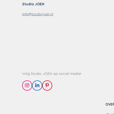
Studio JOEN
info@studiojoen.nl
Volg Studio JOEN op social media!
I
L
P
n
i
i
s
n
n
t
k
t
OVE
a
e
e
g
d
r