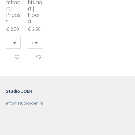
htkaa
htkaa
rt |
rt |
Proos
Hoer
t
a
€ 2,50
€ 2,50
In winkelwagen
In winkelwagen
Studio JOEN
info@studiojoen.nl