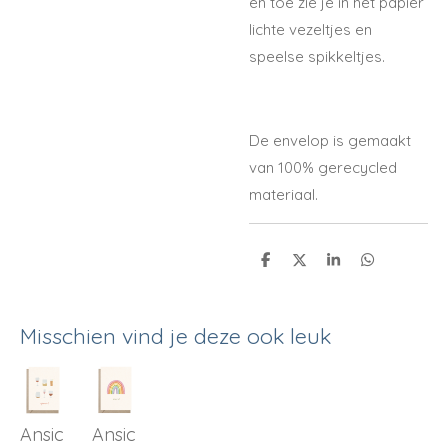
en toe zie je in het papier
lichte vezeltjes en
speelse spikkeltjes.
De envelop is gemaakt
van 100% gerecycled
materiaal.
D
D
S
D
e
e
h
e
l
e
a
l
e
l
r
e
n
e
n
Misschien vind je deze ook leuk
Ansic
Ansic