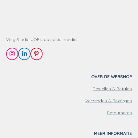
Volg Studio JOEN op social media!
I
L
P
n
i
i
s
n
n
t
k
t
OVER DE WEBSHOP
a
e
e
g
d
r
Bestellen & Betalen
r
I
e
a
n
s
m
t
Verzenden & Bezorgen
Retourneren
MEER INFORMATIE