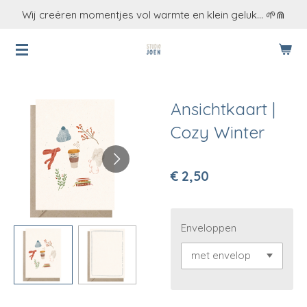
Wij creëren momentjes vol warmte en klein geluk... 🌱⋒
Ga
direct
naar
de
hoofdinhoud
Ansichtkaart |
Cozy Winter
€ 2,50
Enveloppen