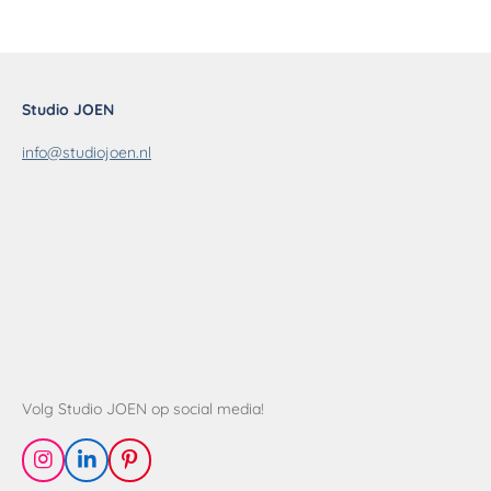
n
e
n
Studio JOEN
info@studiojoen.nl
Volg Studio JOEN op social media!
I
L
P
n
i
i