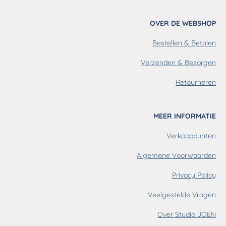
s
n
n
t
k
t
OVER DE WEBSHOP
a
e
e
g
d
r
Bestellen & Betalen
r
I
e
a
n
s
m
t
Verzenden & Bezorgen
Retourneren
MEER INFORMATIE
Verkooppunten
Algemene Voorwaarden
Privacy Policy
Veelgestelde Vragen
Over Studio JOEN