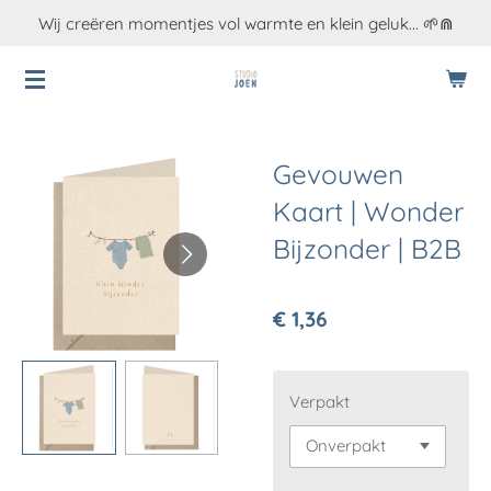
Wij creëren momentjes vol warmte en klein geluk... 🌱⋒
Ga
direct
naar
de
hoofdinhoud
Gevouwen
Kaart | Wonder
Bijzonder | B2B
€ 1,36
Verpakt