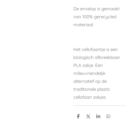
De envelop is gemaakt
van 100% gerecycled
materiaal.
Het cellofaantje is een
biologisch afbreekbaar
PLA zakje. Een
milieuvriendelijk
alternatief op de
traditionele plastic
cellofaan zakjes.
D
D
S
D
e
e
h
e
l
e
a
l
e
l
r
e