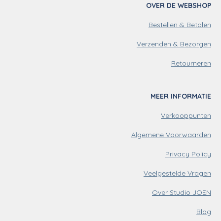
OVER DE WEBSHOP
a
e
e
g
d
r
Bestellen & Betalen
r
I
e
a
n
s
m
t
Verzenden & Bezorgen
Retourneren
MEER INFORMATIE
Verkooppunten
Algemene Voorwaarden
Privacy Policy
Veelgestelde Vragen
Over Studio JOEN
Blog