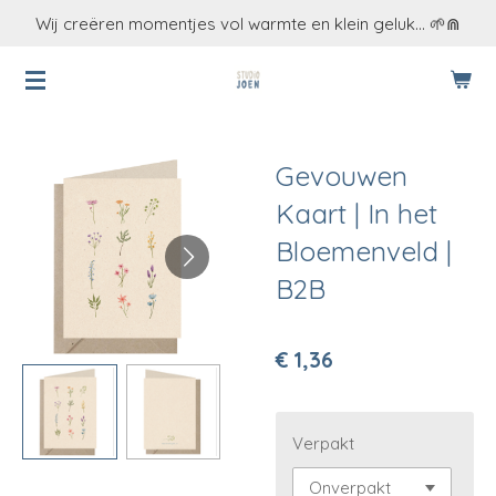
Wij creëren momentjes vol warmte en klein geluk... 🌱⋒
Ga
direct
naar
de
hoofdinhoud
Gevouwen
Kaart | In het
Bloemenveld |
B2B
€ 1,36
Verpakt