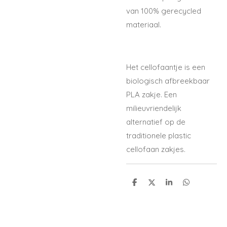
van 100% gerecycled
materiaal.
Het cellofaantje is een
biologisch afbreekbaar
PLA zakje. Een
milieuvriendelijk
alternatief op de
traditionele plastic
cellofaan zakjes.
D
D
S
D
e
e
h
e
l
e
a
l
e
l
r
e
n
e
n