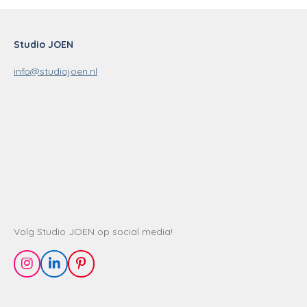
Studio JOEN
info@studiojoen.nl
Volg Studio JOEN op social media!
I
L
P
n
i
i
s
n
n
t
k
t