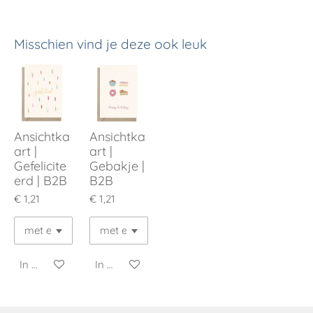
e
e
h
e
l
e
a
l
e
l
r
e
n
e
n
Misschien vind je deze ook leuk
Ansichtka
Ansichtka
art |
art |
Gefelicite
Gebakje |
erd | B2B
B2B
€ 1,21
€ 1,21
In winkelwagen
In winkelwagen