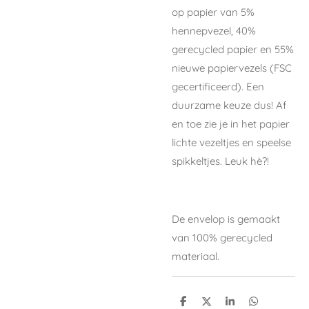
op papier
van 5%
hennepvezel, 40%
gerecycled papier en 55%
nieuwe papiervezels (FSC
gecertificeerd). Een
duurzame keuze dus! Af
en toe zie je in het papier
lichte vezeltjes en speelse
spikkeltjes. Leuk hè?!
De envelop is gemaakt
van 100% gerecycled
materiaal.
D
D
S
D