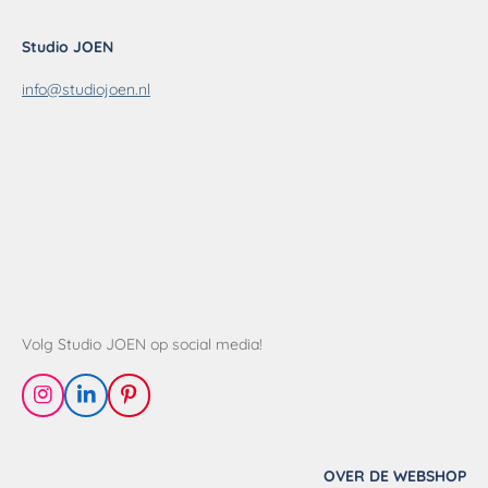
Studio JOEN
info@studiojoen.nl
Volg Studio JOEN op social media!
I
L
P
n
i
i
s
n
n
t
k
t
OVER DE WEBSHOP
a
e
e