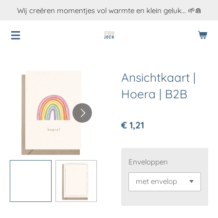
Wij creëren momentjes vol warmte en klein geluk... 🌱⋒
Ga
direct
naar
de
hoofdinhoud
Ansichtkaart |
Hoera | B2B
€ 1,21
Enveloppen