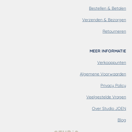
g
d
r
Bestellen & Betalen
r
I
e
a
n
s
m
t
Verzenden & Bezorgen
Retourneren
MEER INFORMATIE
Verkooppunten
Algemene Voorwaarden
Privacy Policy
Veelgestelde Vragen
Over Studio JOEN
Blog